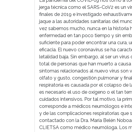
La pandemia del COVID-19 nos tomó a tod
jerga técnica como el SARS-CoV2 es un vi
finales de 2019 e investigado exhaustiva
jaque a las autoridades sanitarias del mu
vez sabemos mucho, nunca en la historia 
enfermedad en tan poco tiempo y sin emb
suficiente para poder encontrar una cura, 
eficacia. El nuevo coronavirus se ha caract
letalidad baja. Sin embargo, al ser un viru
total de personas que han muerto a causa 
síntomas relacionados al nuevo virus son v
olfato y gusto, congestión pulmonar y finalm
respiratoria es causada por el colapso de 
es necesario el uso de oxígeno o el tan t
cuidados intensivos. Por tal motivo, la pr
corresponde a médicos neumólogos e inte
y de las complicaciones respiratorias que
contactado con la Dra. María Belén Noboa
CLIETSA como médico neumóloga. Los méd