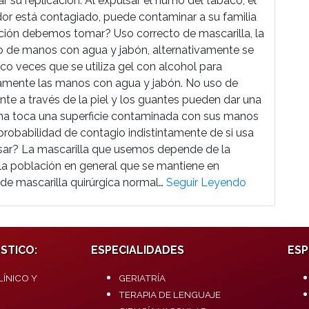
 su replicación. Al expulsar el humo del tabaco, el
dor está contagiado, puede contaminar a su familia
ión debemos tomar? Uso correcto de mascarilla, la
do de manos con agua y jabón, alternativamente se
nco veces que se utiliza gel con alcohol para
vamente las manos con agua y jabón. No uso de
nte a través de la piel y los guantes pueden dar una
ona toca una superficie contaminada con sus manos
e probabilidad de contagio indistintamente de si usa
sar? La mascarilla que usemos depende de la
a la población en general que se mantiene en
de mascarilla quirúrgica normal…
Seguir Leyendo
STICO:
ESPECIALIDADES
ESP
ÍNICO Y
GERIATRÍA
TERAPIA DE LENGUAJE