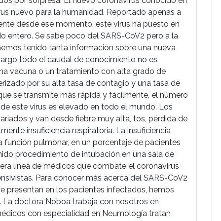
os por sorpresa. El nuevo coronavirus conocido en
rus nuevo para la humanidad. Reportado apenas a
mente desde ese momento, este virus ha puesto en
ndo entero. Se sabe poco del SARS-CoV2 pero a la
hemos tenido tanta información sobre una nueva
argo todo el caudal de conocimiento no es
una vacuna o un tratamiento con alta grado de
erizado por su alta tasa de contagio y una tasa de
s que se transmite más rápida y fácilmente, el número
de este virus es elevado en todo el mundo. Los
ariados y van desde fiebre muy alta, tos, pérdida de
ente insuficiencia respiratoria. La insuficiencia
la función pulmonar, en un porcentaje de pacientes
emido procedimiento de intubación en una sala de
imera línea de médicos que combate el coronavirus
nsivistas. Para conocer más acerca del SARS-CoV2
 se presentan en los pacientes infectados, hemos
. La doctora Noboa trabaja con nosotros en
icos con especialidad en Neumología tratan