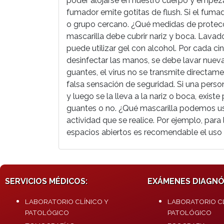
poder alojarse en nuestro cuerpo y empezar
fumador emite gotitas de flush. Si el fuma
o grupo cercano. ¿Qué medidas de protecc
mascarilla debe cubrir nariz y boca. Lava
puede utilizar gel con alcohol. Por cada ci
desinfectar las manos, se debe lavar nue
guantes, el virus no se transmite directame
falsa sensación de seguridad. Si una pers
y luego se la lleva a la nariz o boca, exist
guantes o no. ¿Qué mascarilla podemos u
actividad que se realice. Por ejemplo, par
espacios abiertos es recomendable el uso 
SERVICIOS MÉDICOS:
EXÁMENES DIAGNÓ
LABORATORIO CLÍNICO Y
LABORATORIO CL
PATOLÓGICO
PATOLÓGICO