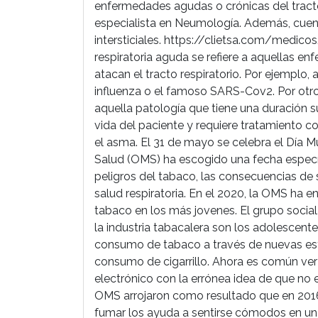
enfermedades agudas o crónicas del tract
especialista en Neumología. Además, cue
intersticiales. https://clietsa.com/medi
respiratoria aguda se refiere a aquellas e
atacan el tracto respiratorio. Por ejemplo, 
influenza o el famoso SARS-Cov2. Por otro
aquella patología que tiene una duración su
vida del paciente y requiere tratamiento c
el asma. El 31 de mayo se celebra el Día M
Salud (OMS) ha escogido una fecha específi
peligros del tabaco, las consecuencias de
salud respiratoria. En el 2020, la OMS ha
tabaco en los más jovenes. El grupo soci
la industria tabacalera son los adolescente
consumo de tabaco a través de nuevas es
consumo de cigarrillo. Ahora es común ver
electrónico con la errónea idea de que no 
OMS arrojaron como resultado que en 2016 
fumar los ayuda a sentirse cómodos en una