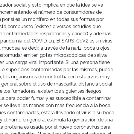
ador social y esto implica en que la idea se va
 incrementando el número de consumidores de
e por sí es un mortífero en todas sus formas por
está compuesto (existen diversos estudios que
d de enfermedades respiratorias y cáncer) y además
la pandemia del COVID-19. El SARS-CoV2 es un virus
mucosa; es decir, a través de la nariz, boca u ojos.
 estornudar emiten gotas microscópicas de saliva
en una carga viral importante. Si una persona tiene
h o superficies contaminadas por las mismas, puede
tivo, los organismos de control hacen esfuerzos muy
general sobre el uso de mascarilla, distancia social
 los fumadores, existen los siguientes riesgos
illa para poder fumar y es susceptible a contaminar
 se lleva las manos con más frecuencia a la boca.
ies contaminadas, estará llevando el virus a su boca
y el humo en general estimula la generación de una
a proteina es usada por el nuevo coronavirus para