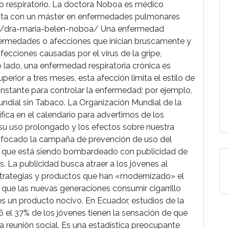
o respiratorio. La doctora Noboa es médico
nta con un máster en enfermedades pulmonares
cos/dra-maria-belen-noboa/ Una enfermedad
nfermedades o afecciones que inician bruscamente y
afecciones causadas por el virus de la gripe,
 lado, una enfermedad respiratoria crónica es
perior a tres meses, esta afección limita el estilo de
onstante para controlar la enfermedad; por ejemplo,
undial sin Tabaco. La Organización Mundial de la
ca en el calendario para advertirnos de los
 su uso prolongado y los efectos sobre nuestra
 enfocado la campaña de prevención de uso del
al que está siendo bombardeado con publicidad de
s. La publicidad busca atraer a los jóvenes al
trategias y productos que han «modernizado» el
 que las nuevas generaciones consumir cigarrillo
es un producto nocivo. En Ecuador, estudios de la
el 37% de los jóvenes tienen la sensación de que
 reunión social. Es una estadística preocupante