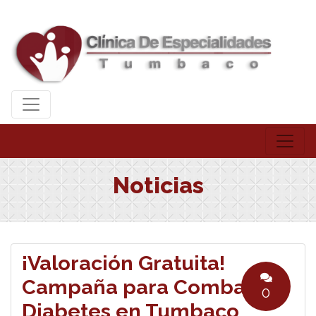
Noticias
¡Valoración Gratuita!
Campaña para Combatir la
0
Diabetes en Tumbaco