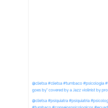
@clietsa
#clietsa
#tumbaco
#psicologia
#
goes by" covered by a Jazz violinist by pr
@clietsa
#psiquiatra
#psiquiatria
#psicolog
#tumbaco
#consejospsicologicos
#ecuad