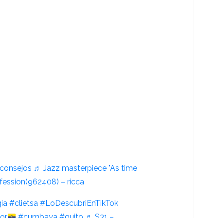
consejos
♬ Jazz masterpiece "As time
ofession(962408) – ricca
ia
#clietsa
#LoDescubriEnTikTok
or
#cumbaya
#quito
♬ S31 –