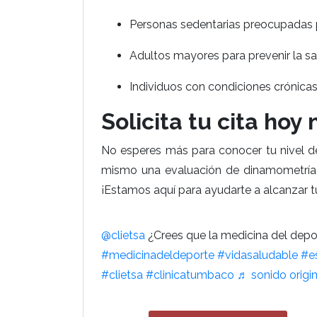
Personas sedentarias preocupadas p
Adultos mayores para prevenir la sa
Individuos con condiciones crónicas
Solicita tu cita hoy
No esperes más para conocer tu nivel d
mismo una evaluación de dinamometría 
¡Estamos aquí para ayudarte a alcanzar tu
@clietsa
¿Crees que la medicina del depor
#medicinadeldeporte
#vidasaludable
#e
#clietsa
#clinicatumbaco
♬ sonido origi