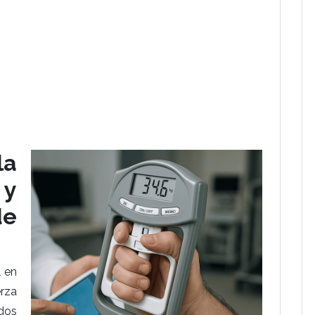
a
 y
e
 en
erza
dos