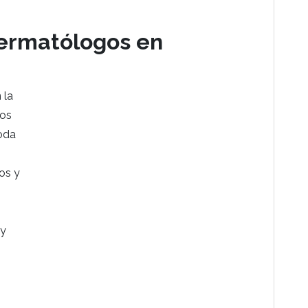
ermatólogos en
 la
mos
oda
os y
 y